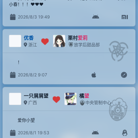
小春！！！❤️❤️❤️
2026/8/3 19:49
优香
栗村
爱莉
浙江
放学后甜品部
！
2026/8/2 9:07
一只屑屑望
橘
望
广西
中央管制中心
爱你小望
2026/8/1 19:53