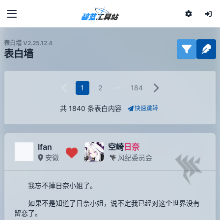
表白墙 V2.25.12.4
表白墙
1
2
184
共 1840 条表白内容
快速跳转
Ifan
空崎
日奈
安徽
风纪委员会
我忘不掉日奈小姐了。
如果不是知道了日奈小姐，说不定我已经对这个世界没有
留恋了。