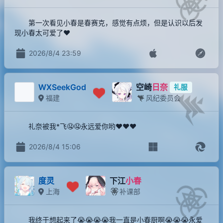
第一次看见小春是春赛克，感觉有点烦，但是认识以后发
现小春太可爱了❤️
2026/8/4 23:59
WXSeekGod
空崎
日奈
礼服
福建
风纪委员会
礼奈被我*飞🤤🤤永远爱你哟❤❤❤
2026/8/4 15:06
度灵
下江
小春
上海
补课部
我终于想起来了😭😭😭😭我一直是小春厨啊😭😭😭永爱