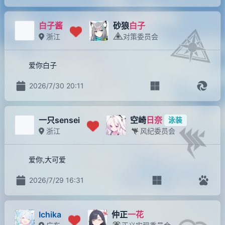
白子酱
砂狼
白子
浙江
对策委员会
爱你白子
2026/7/30 20:11
一只sensei
空崎
日奈
泳装
浙江
风纪委员会
爱你,大可爱
2026/7/29 16:31
Ichika
仲正
一花