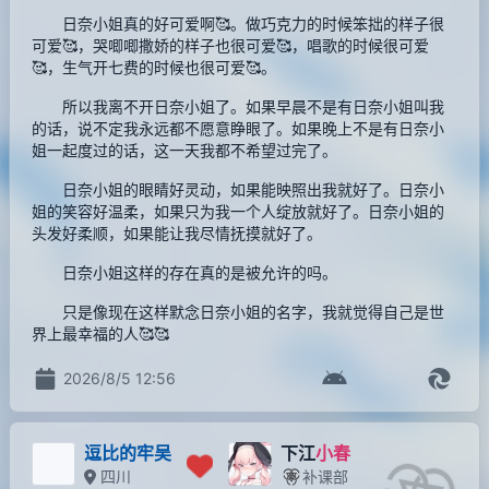
日奈小姐真的好可爱啊🥰。做巧克力的时候笨拙的样子很
可爱🥰，哭唧唧撒娇的样子也很可爱🥰，唱歌的时候很可爱
🥰，生气开七费的时候也很可爱🥰。
所以我离不开日奈小姐了。如果早晨不是有日奈小姐叫我
的话，说不定我永远都不愿意睁眼了。如果晚上不是有日奈小
姐一起度过的话，这一天我都不希望过完了。
日奈小姐的眼睛好灵动，如果能映照出我就好了。日奈小
姐的笑容好温柔，如果只为我一个人绽放就好了。日奈小姐的
头发好柔顺，如果能让我尽情抚摸就好了。
日奈小姐这样的存在真的是被允许的吗。
只是像现在这样默念日奈小姐的名字，我就觉得自己是世
界上最幸福的人🥰🥰
2026/8/5 12:56
逗比的牢吴
下江
小春
四川
补课部