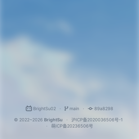
BrightSu02
main
89a8298
© 2022~2026
BrightSu
沪ICP备2020036506号-1
萌ICP备20236506号