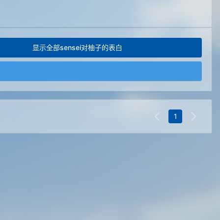
显示全部sensei
对柚子的表白
）
1