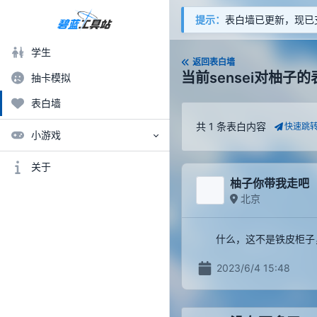
提示：
表白墙已更新，现已支
学生
返回表白墙
当前sensei对柚子的
抽卡模拟
表白墙
共 1 条表白内容
快速跳
小游戏
关于
柚子你带我走吧
北京
什么，这不是铁皮柜子
2023/6/4 15:48