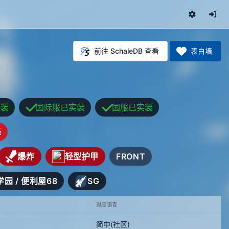
前往 SchaleDB 查看
表白墙
实装
国际服已实装
国服已实装
锋
爆炸
轻型护甲
FRONT
园 / 便利屋68
SG
对应语言
简中(社区)