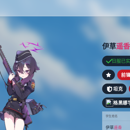
伊草
遥香
日服已
前
坦克
格黑娜学
学生姓名
伊草
遥香