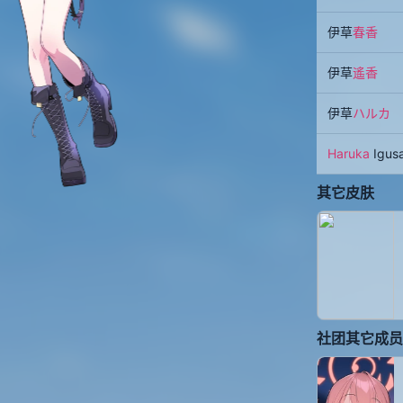
伊草
春香
伊草
遙香
伊草
ハルカ
Haruka
Igus
其它皮肤
社团其它成员