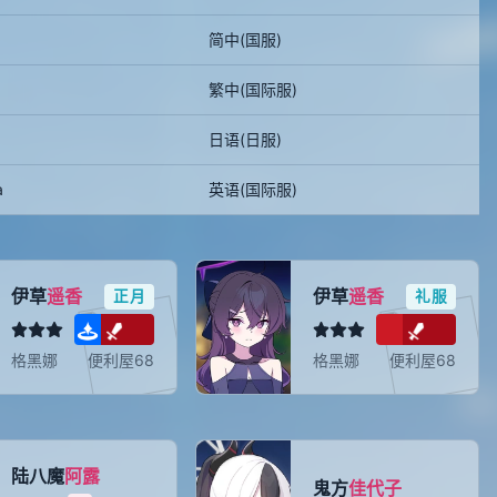
简中(国服)
繁中(国际服)
日语(日服)
a
英语(国际服)
伊草
遥香
伊草
遥香
正月
礼服
格黑娜
便利屋68
格黑娜
便利屋68
陆八魔
阿露
鬼方
佳代子