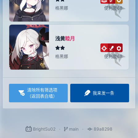
格黑娜
便利屋68
浅黄
睦月
格黑娜
便利屋68
清除所有筛选项
我来发一条
（返回表白墙）
BrightSu02
main
89a8298