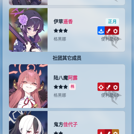
伊草
遥香
正月
格黑娜
便利屋68
社团其它成员
陆八魔
阿露
档
格黑娜
便利屋68
鬼方
佳代子