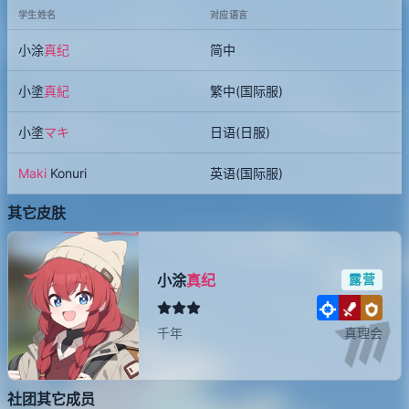
学生姓名
对应语言
小涂
真纪
简中
小塗
真紀
繁中(国际服)
小塗
マキ
日语(日服)
Maki
Konuri
英语(国际服)
其它皮肤
小涂
真纪
露营
千年
真理会
社团其它成员