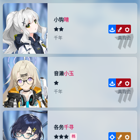
小钩
晴
千年
真理会
音濑
小玉
千年
真理会
各务
千寻
档