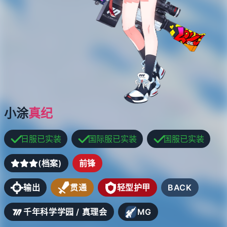
小涂
真纪
日服已实装
国际服已实装
国服已实装
(档案)
前锋
输出
贯通
轻型护甲
BACK
千年科学学园 / 真理会
MG