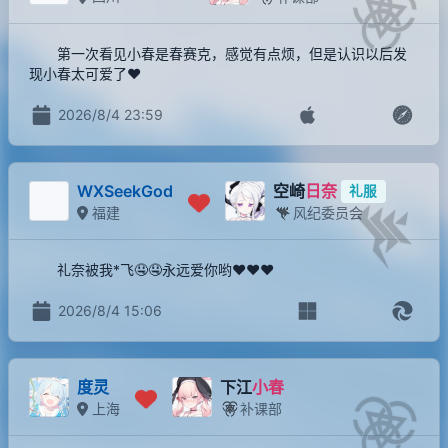
第一次看见小春是春赛克，感觉有点烦，但是认识以后发
现小春太可爱了❤️
2026/8/4 23:59
WXSeekGod
空崎
日奈
礼服
福建
风纪委员会
礼奈被我*飞🤤🤤永远爱你哟❤❤❤
2026/8/4 15:06
度灵
下江
小春
上海
补课部