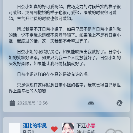
日奈小姐真的好可爱啊🥰。做巧克力的时候笨拙的样子很
可爱🥰，哭唧唧撒娇的样子也很可爱🥰，唱歌的时候很可爱
🥰，生气开七费的时候也很可爱🥰。
所以我离不开日奈小姐了。如果早晨不是有日奈小姐叫我
的话，说不定我永远都不愿意睁眼了。如果晚上不是有日奈小
姐一起度过的话，这一天我都不希望过完了。
日奈小姐的眼睛好灵动，如果能映照出我就好了。日奈小
姐的笑容好温柔，如果只为我一个人绽放就好了。日奈小姐的
头发好柔顺，如果能让我尽情抚摸就好了。
日奈小姐这样的存在真的是被允许的吗。
只是像现在这样默念日奈小姐的名字，我就觉得自己是世
界上最幸福的人🥰🥰
2026/8/5 12:56
逗比的牢吴
下江
小春
四川
补课部