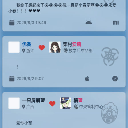
我终于想起来了😭😭😭😭我一直是小春厨啊😭😭😭永爱
小春！！！❤️❤️❤️
2026/8/3 19:49
优香
栗村
爱莉
浙江
放学后甜品部
！
2026/8/2 9:07
一只屑屑望
橘
望
广西
中央管制中心
爱你小望