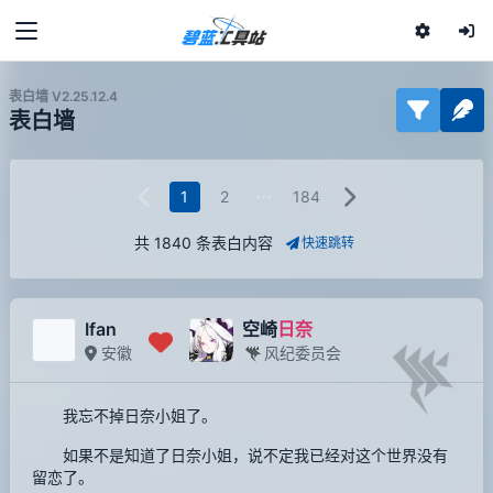
表白墙 V2.25.12.4
表白墙
1
2
184
共 1840 条表白内容
快速跳转
Ifan
空崎
日奈
安徽
风纪委员会
我忘不掉日奈小姐了。
如果不是知道了日奈小姐，说不定我已经对这个世界没有
留恋了。